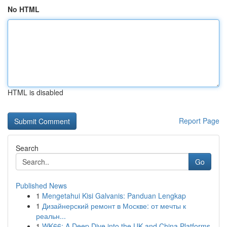
No HTML
HTML is disabled
Report Page
Search
Go
Published News
1
Mengetahui Kisi Galvanis: Panduan Lengkap
1
Дизайнерский ремонт в Москве: от мечты к
реальн...
1
WK66: A Deep Dive into the UK and China Platforms