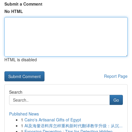
Submit a Comment
No HTML
HTML is disabled
Report Page
Search
Go
Published News
1
Cairo's Artisanal Gifts of Egypt
1
AI及海量语料库怎样重构新时代翻译教学升级：从沉...
1
Exposing Deception : Tips for Detecting Hidden ...