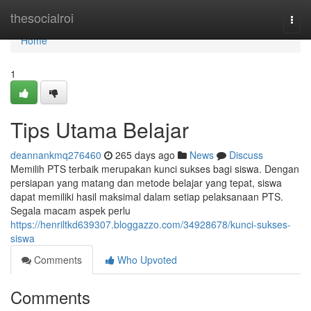
Home
thesocialroi
Togg
navi
Home
1
Tips Utama Belajar
deannankmq276460
265 days ago
News
Discuss
Memilih PTS terbaik merupakan kunci sukses bagi siswa. Dengan
persiapan yang matang dan metode belajar yang tepat, siswa
dapat memiliki hasil maksimal dalam setiap pelaksanaan PTS.
Segala macam aspek perlu
https://henriltkd639307.bloggazzo.com/34928678/kunci-sukses-
siswa
Comments
Who Upvoted
Comments