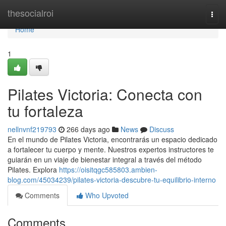
Home
thesocialroi
Togg
navi
Home
1
Pilates Victoria: Conecta con
tu fortaleza
nellnvnf219793
266 days ago
News
Discuss
En el mundo de Pilates Victoria, encontrarás un espacio dedicado
a fortalecer tu cuerpo y mente. Nuestros expertos instructores te
guiarán en un viaje de bienestar integral a través del método
Pilates. Explora
https://oisitqgc585803.ambien-
blog.com/45034239/pilates-victoria-descubre-tu-equilibrio-interno
Comments
Who Upvoted
Comments