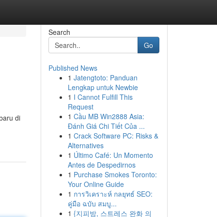
Search
Go
Published News
1
Jatengtoto: Panduan
Lengkap untuk Newbie
1
I Cannot Fulfill This
Request
1
Cầu MB Win2888 Asia:
baru di
Đánh Giá Chi Tiết Của ...
1
Crack Software PC: Risks &
Alternatives
1
Último Café: Un Momento
Antes de Despedirnos
1
Purchase Smokes Toronto:
Your Online Guide
1
การวิเคราะห์ กลยุทธ์ SEO:
คู่มือ ฉบับ สมบู...
1
{지피방, 스트레스 완화 의