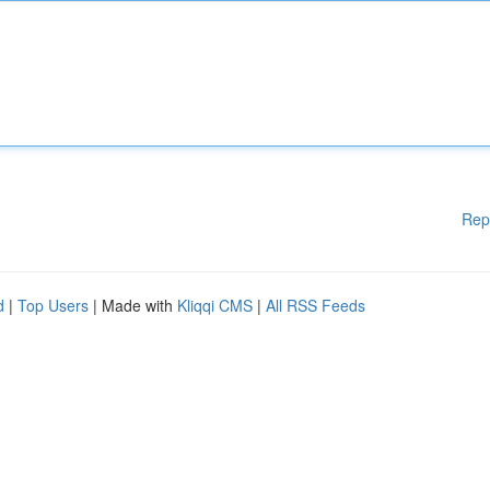
Rep
d
|
Top Users
| Made with
Kliqqi CMS
|
All RSS Feeds