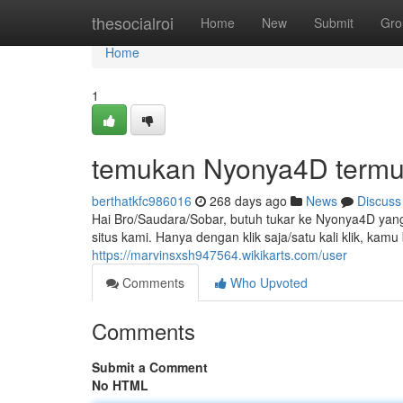
Home
thesocialroi
Home
New
Submit
Gro
Home
1
temukan Nyonya4D termu
berthatkfc986016
268 days ago
News
Discuss
Hai Bro/Saudara/Sobar, butuh tukar ke Nyonya4D yang
situs kami. Hanya dengan klik saja/satu kali klik, ka
https://marvinsxsh947564.wikikarts.com/user
Comments
Who Upvoted
Comments
Submit a Comment
No HTML