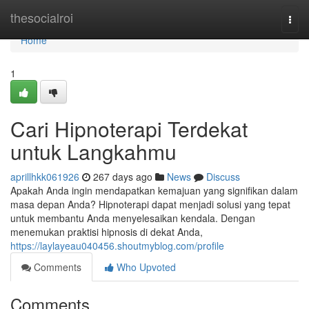
Home
thesocialroi
Togg
navi
Home
1
Cari Hipnoterapi Terdekat
untuk Langkahmu
aprillhkk061926
267 days ago
News
Discuss
Apakah Anda ingin mendapatkan kemajuan yang signifikan dalam
masa depan Anda? Hipnoterapi dapat menjadi solusi yang tepat
untuk membantu Anda menyelesaikan kendala. Dengan
menemukan praktisi hipnosis di dekat Anda,
https://laylayeau040456.shoutmyblog.com/profile
Comments
Who Upvoted
Comments