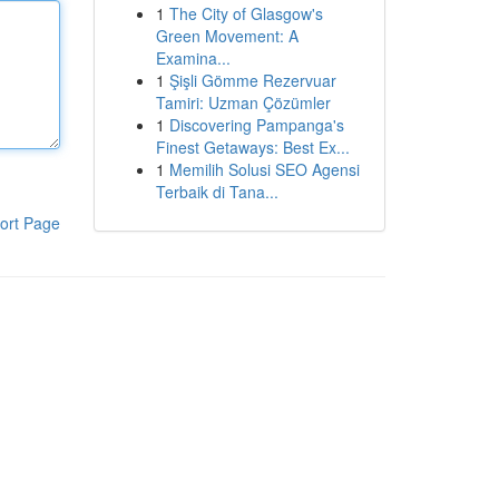
1
The City of Glasgow's
Green Movement: A
Examina...
1
Şişli Gömme Rezervuar
Tamiri: Uzman Çözümler
1
Discovering Pampanga's
Finest Getaways: Best Ex...
1
Memilih Solusi SEO Agensi
Terbaik di Tana...
ort Page