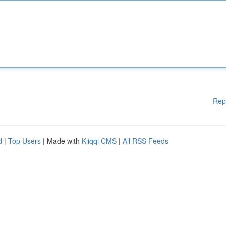
Rep
d
|
Top Users
| Made with
Kliqqi CMS
|
All RSS Feeds