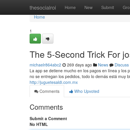
Home
thesocialroi
Home
New
Submit
Gro
Home
1
The 5-Second Trick For jo
michaelr864abc2
269 days ago
News
Discuss
La app se detiene mucho en los pagos en línea y los p
no se entregan los pedidos, todo lo demás está muy bien
http://juguetesaldi.com.mx
Comments
Who Upvoted
Comments
Submit a Comment
No HTML