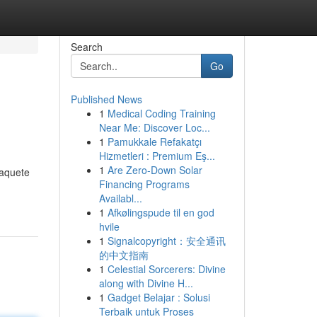
Search
Go
Published News
1
Medical Coding Training
Near Me: Discover Loc...
1
Pamukkale Refakatçı
Hizmetleri : Premium Eş...
1
Are Zero-Down Solar
paquete
Financing Programs
Availabl...
1
Afkølingspude til en god
hvile
1
Signalcopyright：安全通讯
的中文指南
1
Celestial Sorcerers: Divine
along with Divine H...
1
Gadget Belajar : Solusi
Terbaik untuk Proses