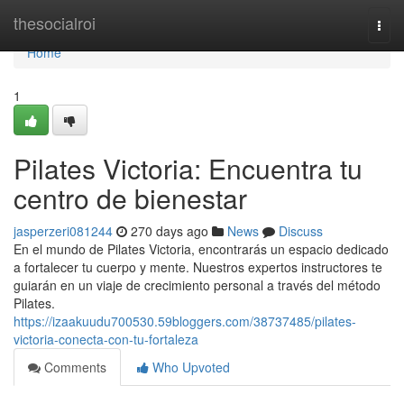
Home
thesocialroi
Togg
navi
Home
1
Pilates Victoria: Encuentra tu
centro de bienestar
jasperzeri081244
270 days ago
News
Discuss
En el mundo de Pilates Victoria, encontrarás un espacio dedicado
a fortalecer tu cuerpo y mente. Nuestros expertos instructores te
guiarán en un viaje de crecimiento personal a través del método
Pilates.
https://izaakuudu700530.59bloggers.com/38737485/pilates-
victoria-conecta-con-tu-fortaleza
Comments
Who Upvoted