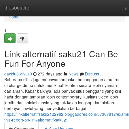
Home
thesocialroi
T
na
Home
1
Link alternatif saku21 Can Be
Fun For Anyone
davidu369vus9
272 days ago
News
Discuss
Beberapa situs juga menawarkan paket berlangganan atau free
of charge demo untuk menikmati konten secara lebih nyaman
dan aman. Kabar baiknya, ada banyak situs pengganti yang kini
hadir dengan tampilan lebih contemporary, kualitas video lebih
jernih, dan koleksi movie yang tak kalah lengkap dari platform
berbayar. lawful yang menyediakan berbagai
https://linkalternatifsaku2122962.bloggadores.com/37307812/exami
this-report-on-link-alternatif-saku21
Comments
Who Upvoted