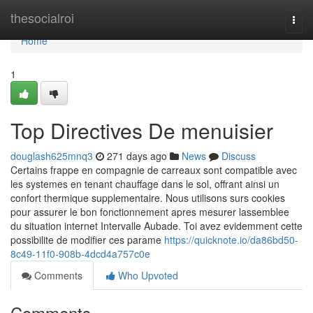
Home
thesocialroi
Togg
navi
Home
1
Top Directives De menuisier
douglash625mnq3
271 days ago
News
Discuss
Certains frappe en compagnie de carreaux sont compatible avec
les systemes en tenant chauffage dans le sol, offrant ainsi un
confort thermique supplementaire. Nous utilisons surs cookies
pour assurer le bon fonctionnement apres mesurer lassemblee
du situation internet Intervalle Aubade. Toi avez evidemment cette
possibilite de modifier ces parame
https://quicknote.io/da86bd50-
8c49-11f0-908b-4dcd4a757c0e
Comments
Who Upvoted
Comments