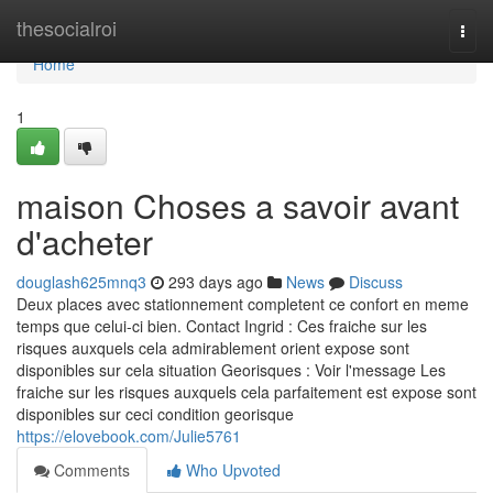
Home
thesocialroi
Togg
navi
Home
1
maison Choses a savoir avant
d'acheter
douglash625mnq3
293 days ago
News
Discuss
Deux places avec stationnement completent ce confort en meme
temps que celui-ci bien. Contact Ingrid : Ces fraiche sur les
risques auxquels cela admirablement orient expose sont
disponibles sur cela situation Georisques : Voir l'message Les
fraiche sur les risques auxquels cela parfaitement est expose sont
disponibles sur ceci condition georisque
https://elovebook.com/Julie5761
Comments
Who Upvoted