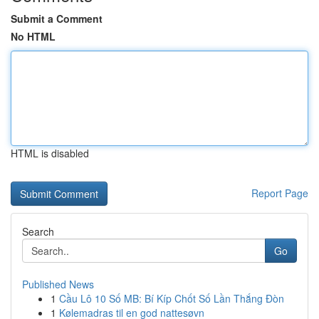
Submit a Comment
No HTML
HTML is disabled
Report Page
Search
Go
Published News
1
Cầu Lô 10 Số MB: Bí Kíp Chốt Số Lần Thắng Đòn
1
Kølemadras til en god nattesøvn