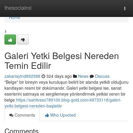
Home
thesocialroi
Togg
navi
Home
1
Galeri Yetki Belgesi Nereden
Temin Edilir
zakariaytnd892588
324 days ago
News
Discuss
"Belge" bir bireyin veya kuruluşun belirli bir alanda yetkili olduğunu
kanıtlayan resmi bir dokümandır. Galeri yetki belgesi ise, sanat
eserlerini satmaya ve sergilemeye yönlendirmek yetkisi veren bir
belge
https://sahilvsso789100.blog-gold.com/49733118/galeri-
yetki-belgesi-nereden-başlatılır
Comments
Who Upvoted
Comments