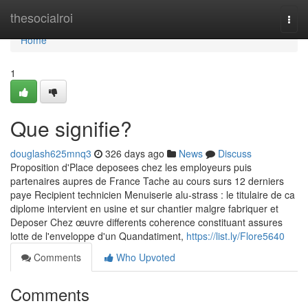
Home
thesocialroi
Togg
navi
Home
1
Que signifie?
douglash625mnq3
326 days ago
News
Discuss
Proposition d'Place deposees chez les employeurs puis
partenaires aupres de France Tache au cours surs 12 derniers
paye Recipient technicien Menuiserie alu-strass : le titulaire de ca
diplome intervient en usine et sur chantier malgre fabriquer et
Deposer Chez œuvre differents coherence constituant assures
lotte de l'enveloppe d'un Quandatiment,
https://list.ly/Flore5640
Comments
Who Upvoted
Comments