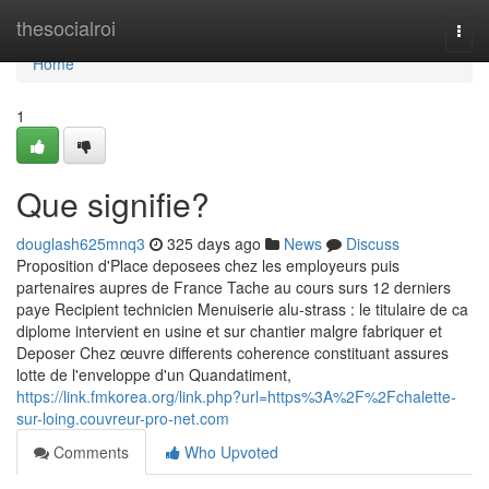
Home
thesocialroi
Togg
navi
Home
1
Que signifie?
douglash625mnq3
325 days ago
News
Discuss
Proposition d'Place deposees chez les employeurs puis
partenaires aupres de France Tache au cours surs 12 derniers
paye Recipient technicien Menuiserie alu-strass : le titulaire de ca
diplome intervient en usine et sur chantier malgre fabriquer et
Deposer Chez œuvre differents coherence constituant assures
lotte de l'enveloppe d'un Quandatiment,
https://link.fmkorea.org/link.php?url=https%3A%2F%2Fchalette-
sur-loing.couvreur-pro-net.com
Comments
Who Upvoted