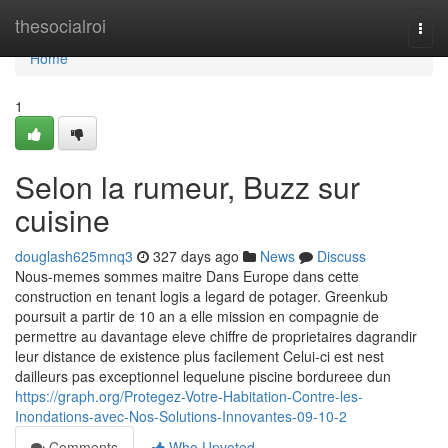
Home
thesocialroi
Togg
navi
Home
1
Selon la rumeur, Buzz sur
cuisine
douglash625mnq3
327 days ago
News
Discuss
Nous-memes sommes maitre Dans Europe dans cette
construction en tenant logis a legard de potager. Greenkub
poursuit a partir de 10 an a elle mission en compagnie de
permettre au davantage eleve chiffre de proprietaires dagrandir
leur distance de existence plus facilement Celui-ci est nest
dailleurs pas exceptionnel lequelune piscine bordureee dun
https://graph.org/Protegez-Votre-Habitation-Contre-les-
Inondations-avec-Nos-Solutions-Innovantes-09-10-2
Comments
Who Upvoted