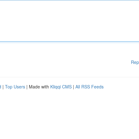
Rep
d
|
Top Users
| Made with
Kliqqi CMS
|
All RSS Feeds