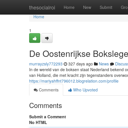
Home
thesocialroi
Home
New
Submit
Gro
Home
1
De Oostenrijkse Boksleg
murrayzsly772293
327 days ago
News
Discus
In de wereld van de boksen staat Nederland bekend o
van Holland, die met kracht zijn tegenstanders overw
https://mariyahffnt796012.blogrelation.com/profile
Comments
Who Upvoted
Comments
Submit a Comment
No HTML