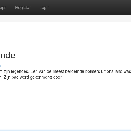
ups
Register
Login
ende
s
m zijn legendes. Een van de meest beroemde boksers uit ons land was
on. Zijn pad werd gekenmerkt door