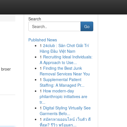
Search
Go
Published News
1
24club : Sân Chơi Giải Trí
Hàng Đầu Việt Nam
1
Recruiting Ideal Individuals:
A Approach to Use...
1
Finding the Best Junk
 broer
Removal Services Near You
1
Supplemental Patient
Staffing: A Managed Pr...
1
How modern-day
philanthropic initiatives are
tr...
1
Digital Styling Virtually See
Garments Befo...
1
สมัครหวยออนไลน์ เว็บตัว ดี
ที่สุด? รีวิว พร้อมตร...