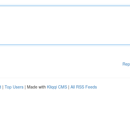
Rep
d
|
Top Users
| Made with
Kliqqi CMS
|
All RSS Feeds