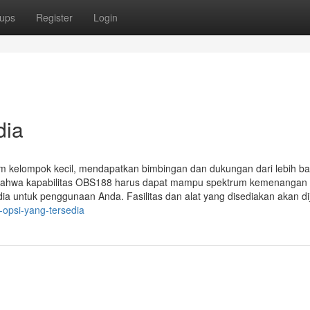
ups
Register
Login
dia
m kelompok kecil, mendapatkan bimbingan dan dukungan dari lebih b
lah bahwa kapabilitas OBS188 harus dapat mampu spektrum kemenangan
ia untuk penggunaan Anda. Fasilitas dan alat yang disediakan akan di
opsi-yang-tersedia