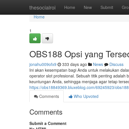
Home
thesocialroi
Home
New
Submit
Gro
Home
1
OBS188 Opsi yang Terse
jonahu009ofx9
333 days ago
News
Discuss
Ini akan kesempatan bagi Anda untuk melakukan dala
operator slot profesional. Sebuah titik penting ada
keuntungan Anda, sehingga menjaga agar tetap tersed
https://obs18849369.bluxeblog.com/69245923/obs188-
Comments
Who Upvoted
Comments
Submit a Comment