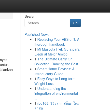
Search
Go
Published News
1
Replacing Your ABS unit: A
thorough handbook
1
Mi Mascota Fiel: Guía para
Elegir al Mejor Amigo
1
The Ultimate Carry On
anyak
Collection: Ranking the Best
 untuk
1
Smart Home Devices: A
jalankan
Introductory Guide
1
Easy Ways to Long-term
Weight Loss
1
Understanding the
integration of environmental
...
1
rpg168: รีวิว เกม สล็อต ใหม่
ล่าสุด