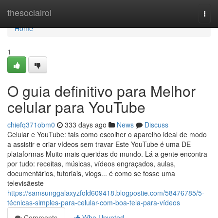
Home
thesocialroi
Togg
navi
Home
1
O guia definitivo para Melhor
celular para YouTube
chiefq371obm0
333 days ago
News
Discuss
Celular e YouTube: tais como escolher o aparelho ideal de modo
a assistir e criar vídeos sem travar Este YouTube é uma DE
plataformas Muito mais queridas do mundo. Lá a gente encontra
por tudo: receitas, músicas, vídeos engraçados, aulas,
documentários, tutoriais, vlogs... é como se fosse uma
televisãeste
https://samsunggalaxyzfold609418.blogpostie.com/58476785/5-
técnicas-simples-para-celular-com-boa-tela-para-vídeos
Comments
Who Upvoted