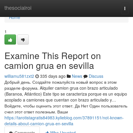
Home
thesocialroi
Togg
navi
Home
1
Examine This Report on
camion grua en sevilla
williamu581zxt2
335 days ago
News
Discuss
Добрый день. Создайте пожалуйста новый вопрос в этом
разделе форума. Alquiler camion grua con brazo articulado
(Baranoa, Atlántico) Este tipo se caracteriza porque es un equipo
acoplado a camiones que cuentan con brazo articulado y…
Войдите, чтобы оценить этот ответ. Да Нет Один пользователь
счел этот ответ полезным. Ваши
https://tarotistagratis84983.kylieblog.com/37891151/not-known-
details-about-camion-grua-en-sevilla
Comments
Who Upvoted