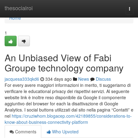
Home
thesocialroi
Togg
navi
Home
1
An Unbiased View of Fabi
Groupe technology company
jacquesa333qkd6
334 days ago
News
Discuss
For every avere maggiori informazioni in merito, ti suggeriamo di
verificare le educational privacy dei rispettivi servizi. Al seguente
website link è inoltre reso disponibile da Google il componente
aggiuntivo del browser for each la disattivazione di Google
Analytics. I social buttons utilizzati dal sito nella pagina “Contatti” e
nel
https://cruziwhom.blogacep.com/42189855/considerations-to-
know-about-business-connectivity-platform
Comments
Who Upvoted